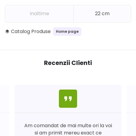
Inaltime
22 cm
Catalog Produse
Home page
layers
Recenzii Clienti
format_quote
Am comandat de mai multe ori la voi
si am primit mereu exact ce