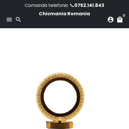
Skip
Comanda telefonic 📞
0752.141.843
to
Chicmania Romania
0
content
menu
search
account_circle
local_mall