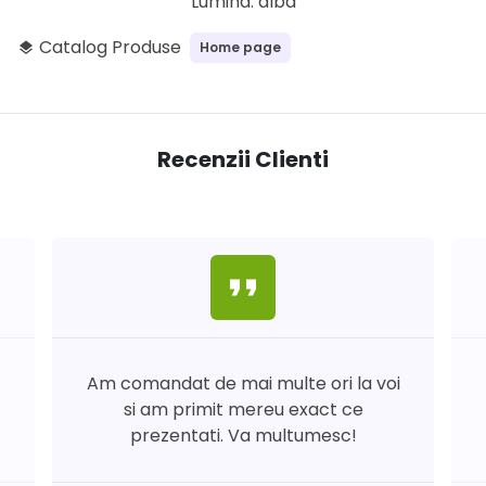
Lumina: alba
Catalog Produse
Home page
layers
Recenzii Clienti
format_quote
Am comandat de mai multe ori la voi
si am primit mereu exact ce
prezentati. Va multumesc!