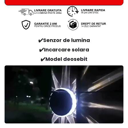
✔️Senzor de lumina
✔️Incarcare solara
✔️Model deosebit