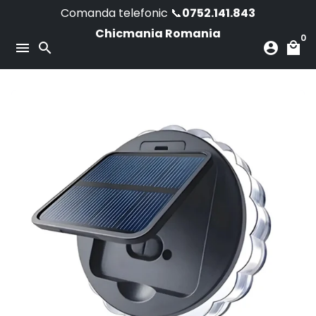
Skip
Comanda telefonic 📞
0752.141.843
to
Chicmania Romania
0
content
menu
search
account_circle
local_mall