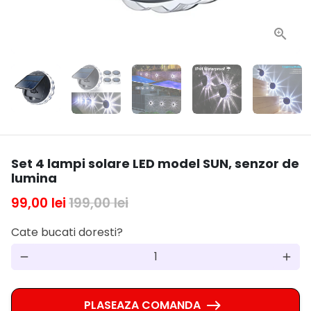
Set 4 lampi solare LED model SUN, senzor de
lumina
99,00 lei
199,00 lei
Cate bucati doresti?
remove
add
PLASEAZA COMANDA