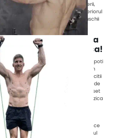
unul vizibil: bratele, umerii,
spatele, abdomenul, posteriorul
si picioarele vor avea muschii
armonios modelati.
Noi avem solutia
simpla si practica!
👉🏻 Corzile elastice prin care poti
practica usor un program
complet si complex de exercitii
fizice pentru toate grupele de
muschi. Cu ajutorul acestui set
va puteti mentine in forma fizica
dorita oricand!
Fie ca esti incepator sau
avansat, aceste corzi elastice
sunt pentru tine. Cu ajutorul