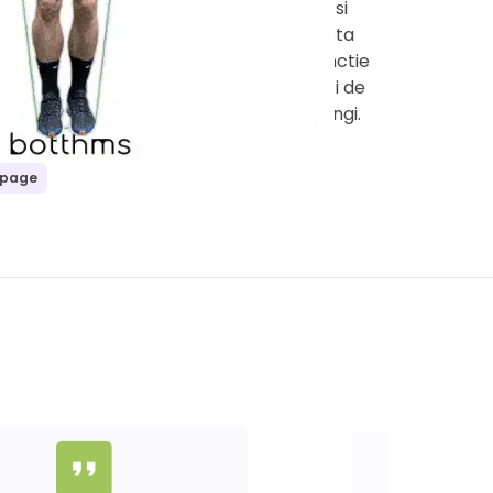
celor cinci tuburi de culori si
rezistente diferite, poti ajusta
intensitatea exercitiilor in functie
de nivelul tau de rezistenta si de
rezultatul la care vrei sa ajungi.
 page
format_quote