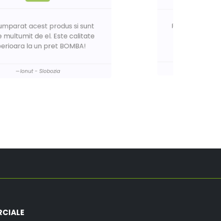
Produsul este perfect pentru ce am
eu nevoie. Abia am asteptat sa il
primesc. Va multumesc!
Marian - Buzau
RCIALE