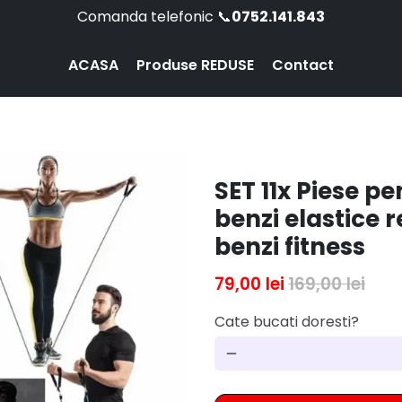
Comanda telefonic 📞
0752.141.843
ACASA
Produse REDUSE
Contact
SET 11x Piese 
benzi elastice 
benzi fitness
79,00 lei
169,00 lei
Cate bucati doresti?
remove