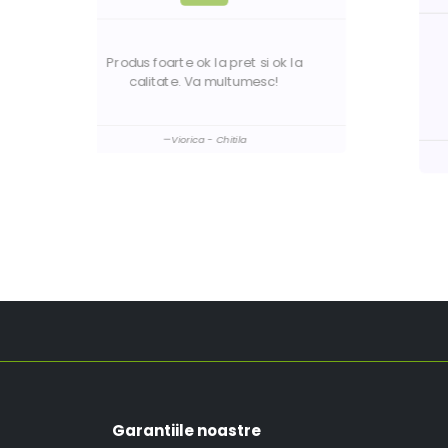
Am comandat de mai multe ori la voi
a
si am primit mereu exact ce
prezentati. Va multumesc!
Ionela - Iasi
Garantiile noastre