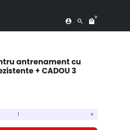
0
account_circle
search
local_mall
pentru antrenament cu
rezistente + CADOU 3
add