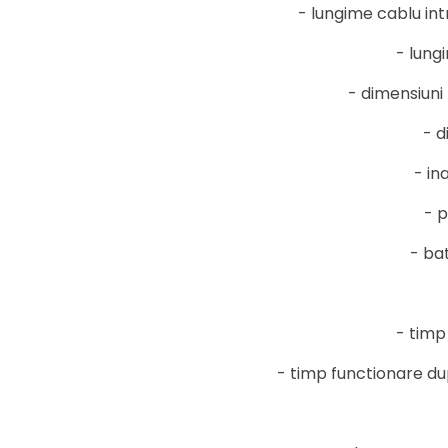
- lungime cablu int
- lung
- dimensiuni 
- d
- in
- p
- ba
- timp
- timp functionare d