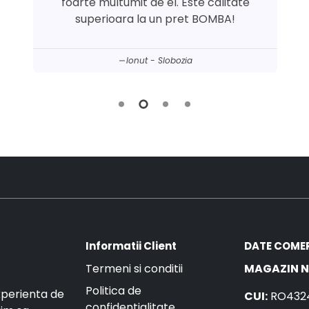
foarte multumit de el. Este calitate
superioara la un pret BOMBA!
Ionut - Slobozia
Informatii Client
DATE COME
Termeni si conditii
MAGAZIN N
Politica de
xperienta de
CUI:
RO432
confidentialitate