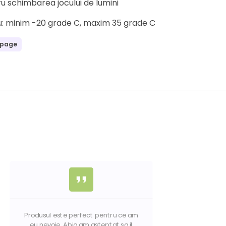
u schimbarea jocului de lumini
u: minim -20 grade C, maxim 35 grade C
 page
format_quote
Produsul este perfect pentru ce am
eu nevoie. Abia am asteptat sa il