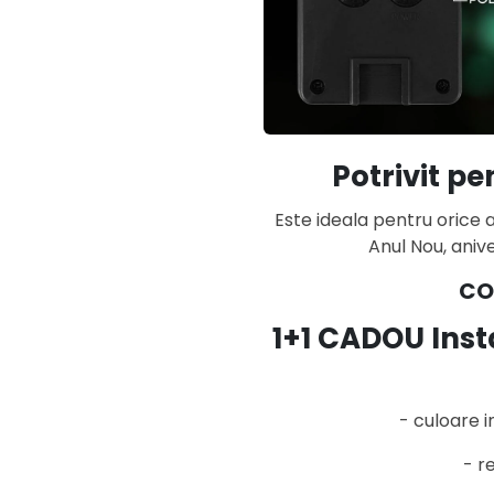
Potrivit p
Este ideala pentru orice 
Anul Nou, anive
CO
1+1 CADOU Insta
- culoare i
- r