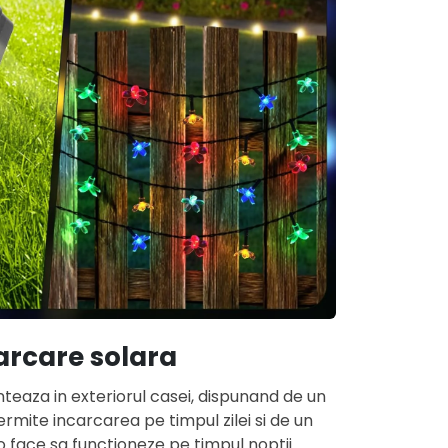
arcare solara
teaza in exteriorul casei, dispunand de un
rmite incarcarea pe timpul zilei si de un
o face sa functioneze pe timpul noptii.