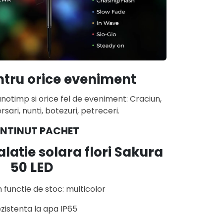
entru orice eveniment
anotimp si orice fel de eveniment: Craciun,
rsari, nunti, botezuri, petreceri.
NTINUT PACHET
latie solara flori Sakura
50 LED
n functie de stoc: multicolor
ezistenta la apa IP65