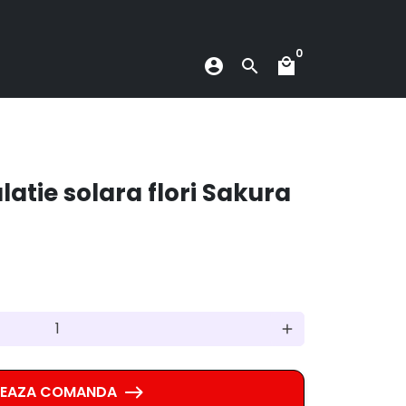
0
account_circle
search
local_mall
latie solara flori Sakura
add
SEAZA COMANDA