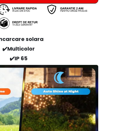
Incarcare solara
✔️Multicolor
✔️IP 65