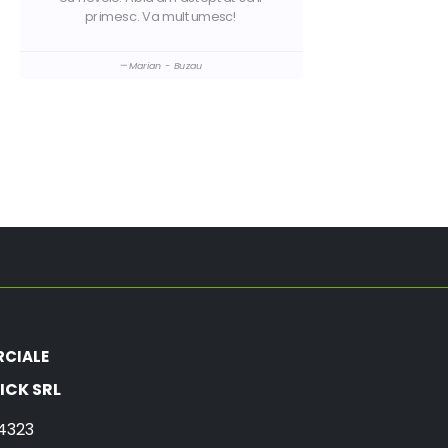
primesc. Va multumesc!
Marian - Buzau
RCIALE
ICK SRL
4323