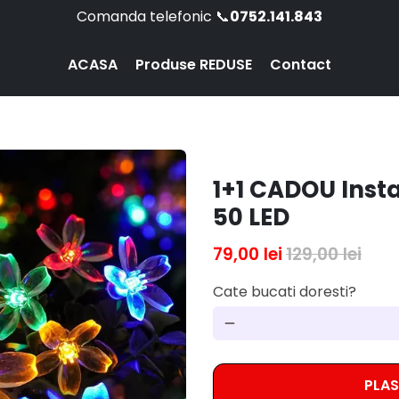
Comanda telefonic 📞
0752.141.843
ACASA
Produse REDUSE
Contact
1+1 CADOU Insta
50 LED
79,00 lei
129,00 lei
Cate bucati doresti?
remove
PLA