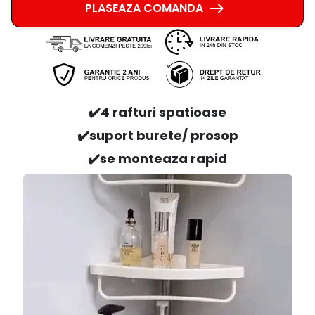
PLASEAZA COMANDA
✔️
4 rafturi spatioase
✔️
suport burete/ prosop
✔️
se monteaza rapid