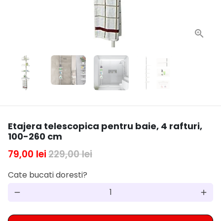
Etajera telescopica pentru baie, 4 rafturi,
100-260 cm
79,00 lei
229,00 lei
Cate bucati doresti?
remove
add