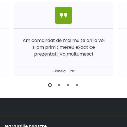
format_quote
Am comandat de mai multe ori la voi
si am primit mereu exact ce
prezentati. Va multumesc!
Ionela - Iasi
Garantiile noastre