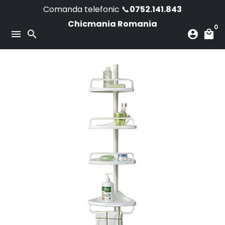
Skip
Comanda telefonic 📞
0752.141.843
to
Chicmania Romania
0
content
menu
search
account_circle
local_mall