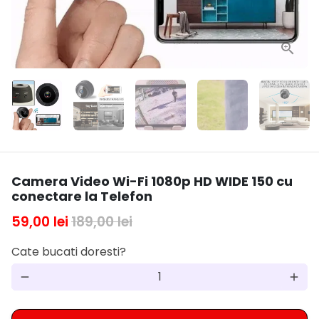
Camera Video Wi-Fi 1080p HD WIDE 150 cu
conectare la Telefon
59,00 lei
189,00 lei
Cate bucati doresti?
remove
add