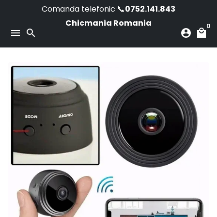
Skip
Comanda telefonic 📞
0752.141.843
to
Chicmania Romania
0
content
menu
search
account_circle
local_mall