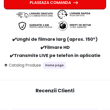
PLASEAZA COMANDA
✔️Unghi de filmare larg (aprox. 150
°)
✔️Filmare HD
✔️Transmite LIVE pe telefon in aplicatie
Catalog Produse
Home page
layers
Recenzii Clienti